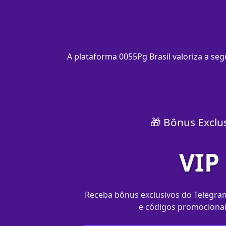
A plataforma 0055Pg Brasil valoriza a s
🎁 Bônus Exclu
VIP
Receba bônus exclusivos do Telegra
e códigos promocionai