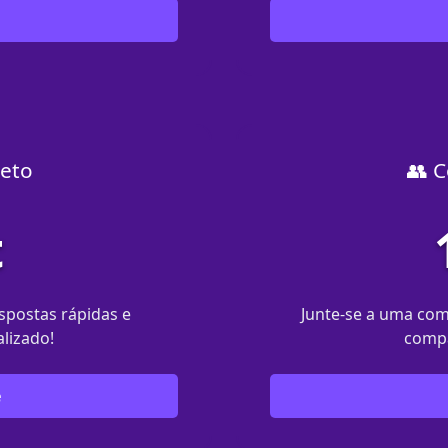
reto
👥 
t
espostas rápidas e
Junte-se a uma com
lizado!
compa
e