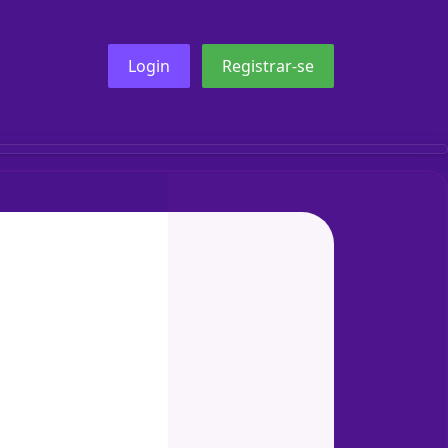
Login
Registrar-se