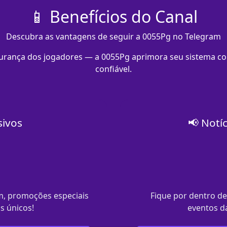
📱 Benefícios do Canal
Descubra as vantagens de seguir a 0055Pg no Telegram
egurança dos jogadores — a 0055Pg aprimora seu sistema 
confiável.
sivos
📢 Notí
m, promoções especiais
Fique por dentro d
s únicos!
eventos d