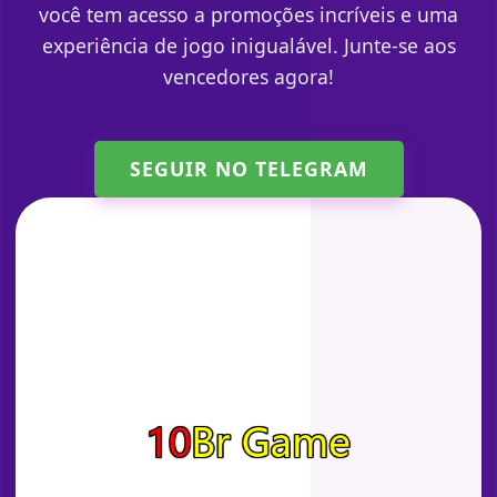
você tem acesso a promoções incríveis e uma
experiência de jogo inigualável. Junte-se aos
vencedores agora!
SEGUIR NO TELEGRAM