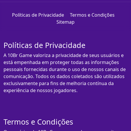
Políticas de Privacidade
Termos e Condições
Sitemap
Políticas de Privacidade
A 10Br Game valoriza a privacidade de seus usuários e
está empenhada em proteger todas as informações
pessoais fornecidas durante o uso de nossos canais de
comunicação. Todos os dados coletados são utilizados
exclusivamente para fins de melhoria contínua da
experiência de nossos jogadores.
Termos e Condições