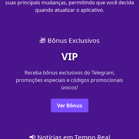
suas principais mudanças, permitindo que você decida
quando atualizar o aplicativo.
🎁 Bônus Exclusivos
VIP
Receba bônus exclusivos do Telegram,
promoções especiais e códigos promocionais
únicos!
Ver Bônus
📢 Notícias em Tempo Real