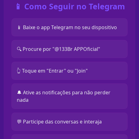
📱 Como Seguir no Telegram
📱 Baixe o app Telegram no seu dispositivo
🔍 Procure por "@133Br APPOficial"
👆 Toque em "Entrar" ou "Join"
🔔 Ative as notificações para não perder
nada
💬 Participe das conversas e interaja