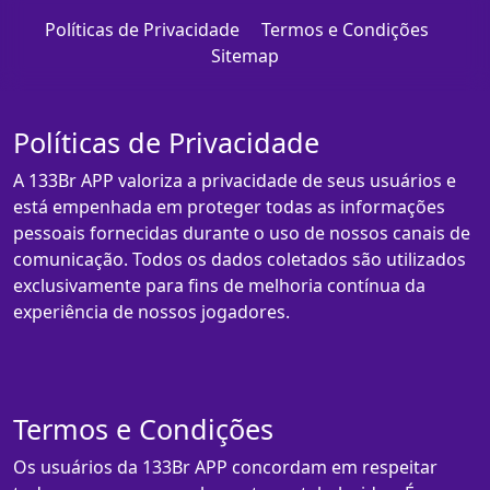
Políticas de Privacidade
Termos e Condições
Sitemap
Políticas de Privacidade
A 133Br APP valoriza a privacidade de seus usuários e
está empenhada em proteger todas as informações
pessoais fornecidas durante o uso de nossos canais de
comunicação. Todos os dados coletados são utilizados
exclusivamente para fins de melhoria contínua da
experiência de nossos jogadores.
Termos e Condições
Os usuários da 133Br APP concordam em respeitar