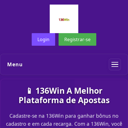
Login
Registrar-se
Menu
📱 136Win A Melhor
Plataforma de Apostas
Cadastre-se na 136Win para ganhar bônus no
cadastro e em cada recarga. Com a 136Win, você