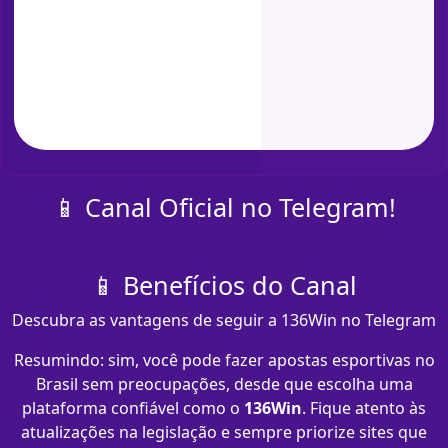
📱 Canal Oficial no Telegram!
📱 Benefícios do Canal
Descubra as vantagens de seguir a 136Win no Telegram
Resumindo: sim, você pode fazer apostas esportivas no
Brasil sem preocupações, desde que escolha uma
plataforma confiável como o
136Win
. Fique atento às
atualizações na legislação e sempre priorize sites que