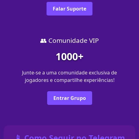
Falar Suporte
👥 Comunidade VIP
1000+
Junte-se a uma comunidade exclusiva de
jogadores e compartilhe experiências!
Entrar Grupo
📱 Como Seguir no Telegram