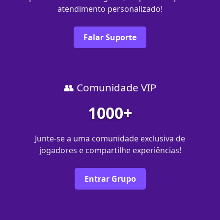
atendimento personalizado!
Falar Suporte
👥 Comunidade VIP
1000+
Junte-se a uma comunidade exclusiva de
jogadores e compartilhe experiências!
Entrar Grupo