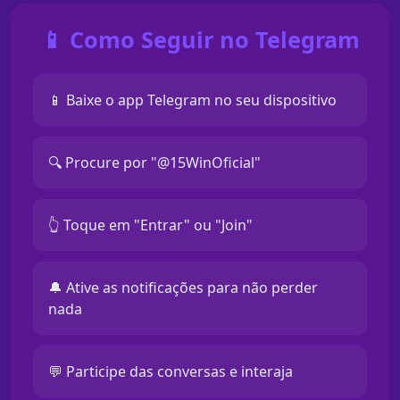
📱 Como Seguir no Telegram
📱 Baixe o app Telegram no seu dispositivo
🔍 Procure por "@15WinOficial"
👆 Toque em "Entrar" ou "Join"
🔔 Ative as notificações para não perder
nada
💬 Participe das conversas e interaja