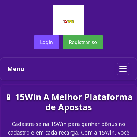
Login
Registrar-se
Menu
📱 15Win A Melhor Plataforma
de Apostas
Cadastre-se na 15Win para ganhar bônus no
cadastro e em cada recarga. Com a 15Win, você