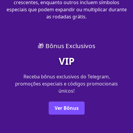
crescentes, enquanto outros incluem símbolos
especiais que podem expandir ou multiplicar durante
as rodadas grátis.
🎁 Bônus Exclusivos
VIP
Receba bônus exclusivos do Telegram,
promoções especiais e códigos promocionais
únicos!
Ver Bônus