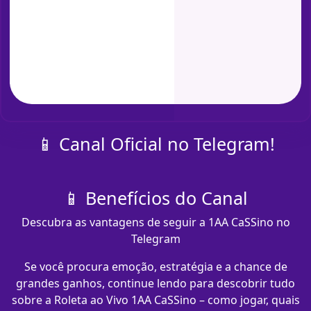
📱 Canal Oficial no Telegram!
📱 Benefícios do Canal
Descubra as vantagens de seguir a 1AA CaSSino no
Telegram
Se você procura emoção, estratégia e a chance de
grandes ganhos, continue lendo para descobrir tudo
sobre a Roleta ao Vivo 1AA CaSSino – como jogar, quais