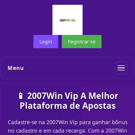
Login
Registrar-se
Menu
📱 2007Win Vip A Melhor
Plataforma de Apostas
Cadastre-se na 2007Win Vip para ganhar bônus
no cadastro e em cada recarga. Com a 2007Win