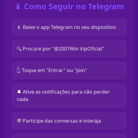
📱 Como Seguir no Telegram
📱 Baixe o app Telegram no seu dispositivo
🔍 Procure por "@2007Win VipOficial"
👆 Toque em "Entrar" ou "Join"
🔔 Ative as notificações para não perder
nada
💬 Participe das conversas e interaja