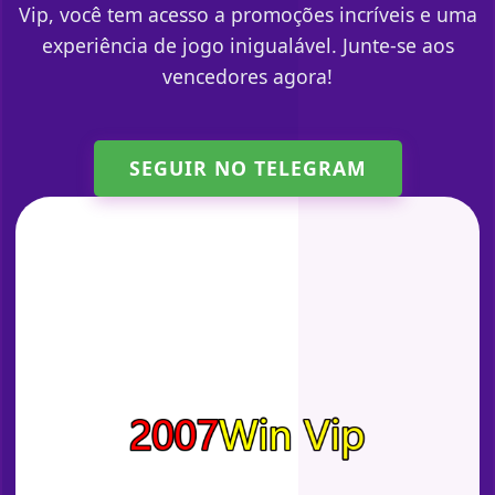
Vip, você tem acesso a promoções incríveis e uma
experiência de jogo inigualável. Junte-se aos
vencedores agora!
SEGUIR NO TELEGRAM