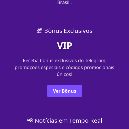
Brasil .
🎁 Bônus Exclusivos
VIP
Receba bônus exclusivos do Telegram,
promoções especiais e códigos promocionais
únicos!
Ver Bônus
📢 Notícias em Tempo Real