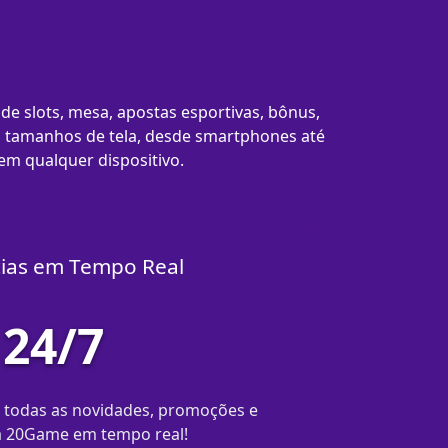
 de slots, mesa, apostas esportivas, bônus,
es tamanhos de tela, desde smartphones até
em qualquer dispositivo.
cias em Tempo Real
24/7
e todas as novidades, promoções e
a 20Game em tempo real!