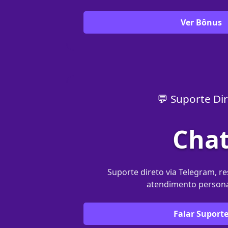
Ver Bônus
💬 Suporte Di
Cha
Suporte direto via Telegram, r
atendimento persona
Falar Suport