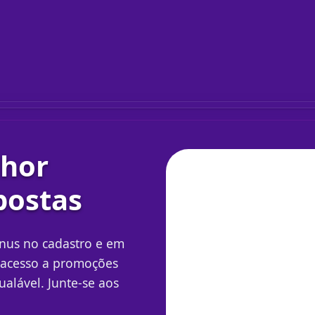
lhor
postas
nus no cadastro e em
 acesso a promoções
ualável. Junte-se aos