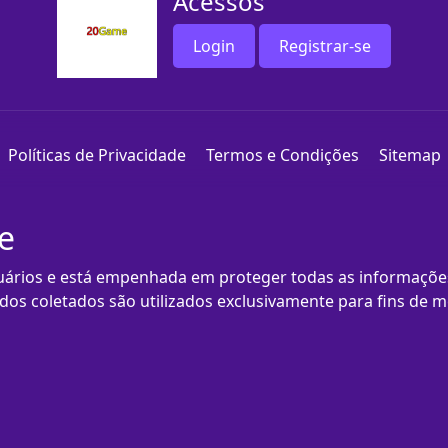
Acessos
Login
Registrar-se
Políticas de Privacidade
Termos e Condições
Sitemap
de
suários e está empenhada em proteger todas as informaçõe
os coletados são utilizados exclusivamente para fins de m