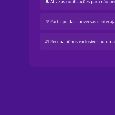
🔔 Ative as notificações para não p
💬 Participe das conversas e interaj
🎁 Receba bônus exclusivos autom