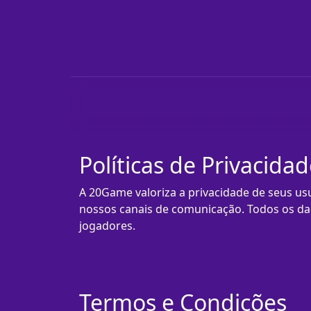
Políticas de Privacida
A 20Game valoriza a privacidade de seus u
nossos canais de comunicação. Todos os dad
jogadores.
Termos e Condições