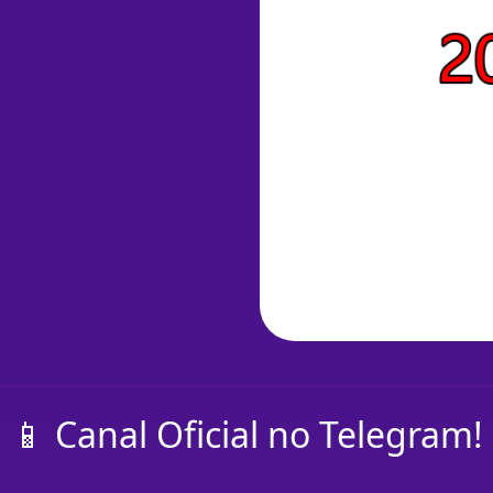
📱 Canal Oficial no Telegram!