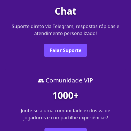
Chat
Suporte direto via Telegram, respostas rápidas e
atendimento personalizado!
Falar Suporte
👥 Comunidade VIP
1000+
Junte-se a uma comunidade exclusiva de
jogadores e compartilhe experiências!