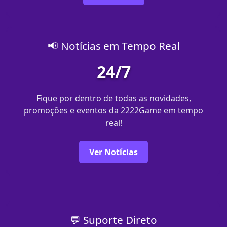
📢 Notícias em Tempo Real
24/7
Fique por dentro de todas as novidades,
promoções e eventos da 2222Game em tempo
real!
Ver Notícias
💬 Suporte Direto