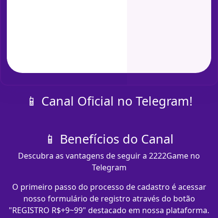
📱 Canal Oficial no Telegram!
📱 Benefícios do Canal
Descubra as vantagens de seguir a 2222Game no
Telegram
O primeiro passo do processo de cadastro é acessar
nosso formulário de registro através do botão
"REGISTRO R$+9~99" destacado em nossa plataforma.