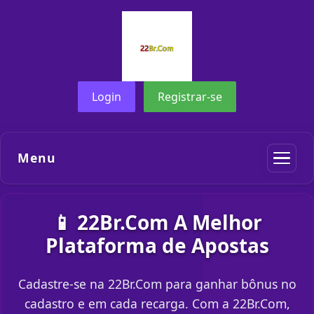
Login
Registrar-se
Menu
📱 22Br.Com A Melhor
Plataforma de Apostas
Cadastre-se na 22Br.Com para ganhar bônus no
cadastro e em cada recarga. Com a 22Br.Com,