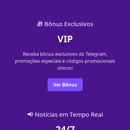
🎁 Bônus Exclusivos
VIP
Receba bônus exclusivos do Telegram,
promoções especiais e códigos promocionais
únicos!
Ver Bônus
📢 Notícias em Tempo Real
24/7