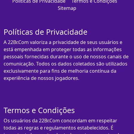
Políticas de Privacidade
Termos e Condições
Sitemap
Políticas de Privacidade
A 22Br.Com valoriza a privacidade de seus usuários e
está empenhada em proteger todas as informações
pessoais fornecidas durante o uso de nossos canais de
comunicação. Todos os dados coletados são utilizados
exclusivamente para fins de melhoria contínua da
experiência de nossos jogadores.
Termos e Condições
Os usuários da 22Br.Com concordam em respeitar
todas as regras e regulamentos estabelecidos. É