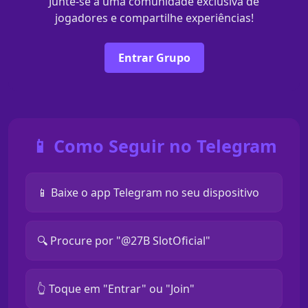
Junte-se a uma comunidade exclusiva de
jogadores e compartilhe experiências!
Entrar Grupo
📱 Como Seguir no Telegram
📱 Baixe o app Telegram no seu dispositivo
🔍 Procure por "@27B SlotOficial"
👆 Toque em "Entrar" ou "Join"