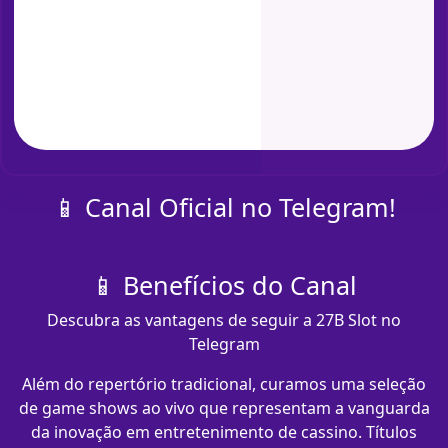
📱 Canal Oficial no Telegram!
📱 Benefícios do Canal
Descubra as vantagens de seguir a 27B Slot no
Telegram
Além do repertório tradicional, curamos uma seleção
de game shows ao vivo que representam a vanguarda
da inovação em entretenimento de cassino. Títulos