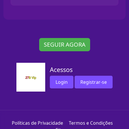
SEGUIR AGORA
Acessos
Login
Registrar-se
Políticas de Privacidade
Termos e Condições