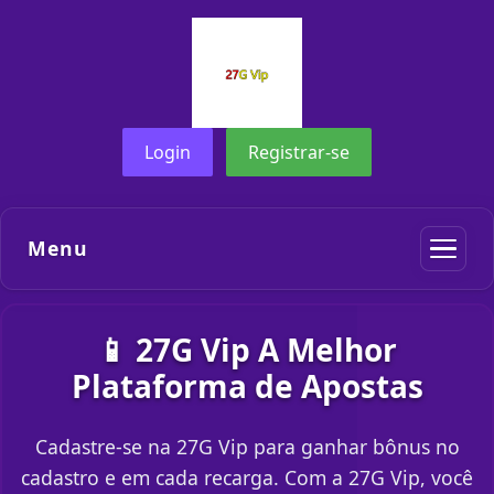
Login
Registrar-se
Menu
📱 27G Vip A Melhor
Plataforma de Apostas
Cadastre-se na 27G Vip para ganhar bônus no
cadastro e em cada recarga. Com a 27G Vip, você