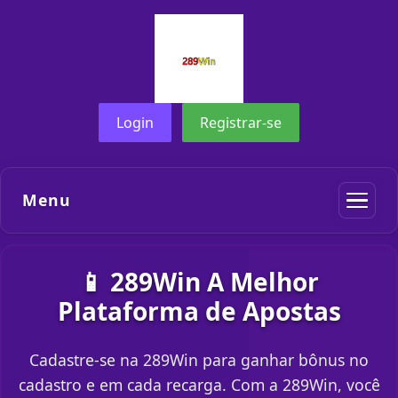
Login
Registrar-se
Menu
📱 289Win A Melhor
Plataforma de Apostas
Cadastre-se na 289Win para ganhar bônus no
cadastro e em cada recarga. Com a 289Win, você