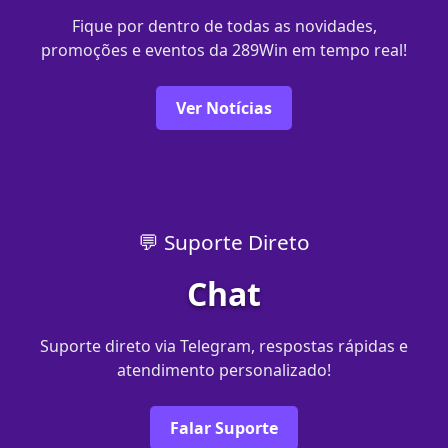
Fique por dentro de todas as novidades,
promoções e eventos da 289Win em tempo real!
Ver Notícias
💬 Suporte Direto
Chat
Suporte direto via Telegram, respostas rápidas e
atendimento personalizado!
Falar Suporte