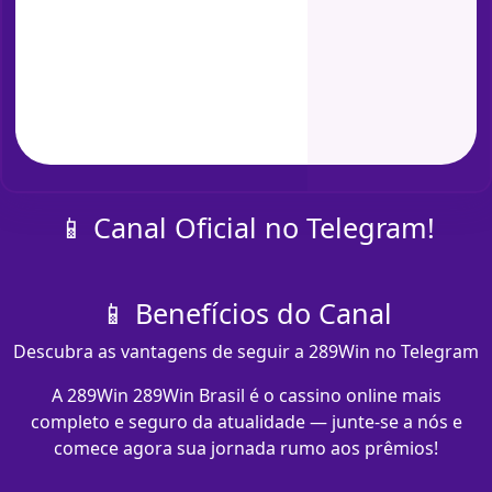
📱 Canal Oficial no Telegram!
📱 Benefícios do Canal
Descubra as vantagens de seguir a 289Win no Telegram
A 289Win 289Win Brasil é o cassino online mais
completo e seguro da atualidade — junte-se a nós e
comece agora sua jornada rumo aos prêmios!