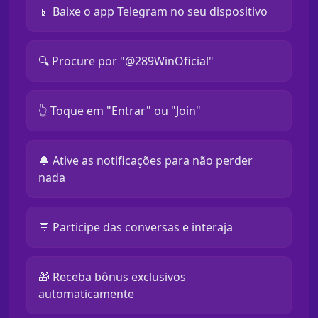
📱 Baixe o app Telegram no seu dispositivo
🔍 Procure por "@289WinOficial"
👆 Toque em "Entrar" ou "Join"
🔔 Ative as notificações para não perder
nada
💬 Participe das conversas e interaja
🎁 Receba bônus exclusivos
automaticamente