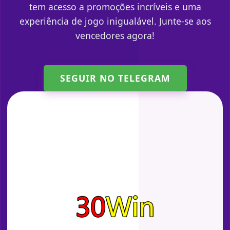
tem acesso a promoções incríveis e uma
experiência de jogo inigualável. Junte-se aos
vencedores agora!
SEGUIR NO TELEGRAM