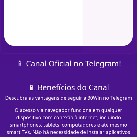
📱 Canal Oficial no Telegram!
📱 Benefícios do Canal
Descubra as vantagens de seguir a 30Win no Telegram
O acesso via navegador funciona em qualquer
dispositivo com conexão à internet, incluindo
smartphones, tablets, computadores e até mesmo
smart TVs. Não há necessidade de instalar aplicativos