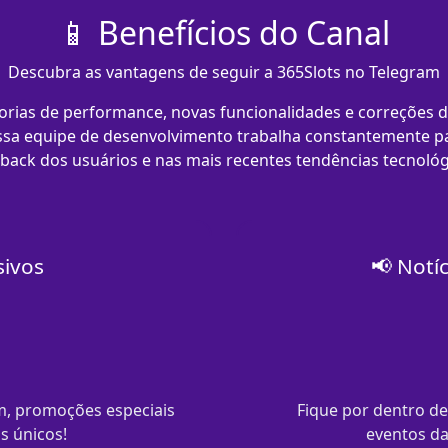
📱 Benefícios do Canal
Descubra as vantagens de seguir a 365Slots no Telegram
orias de performance, novas funcionalidades e correções d
ossa equipe de desenvolvimento trabalha constantemente 
back dos usuários e nas mais recentes tendências tecnológ
sivos
📢 Notí
m, promoções especiais
Fique por dentro d
s únicos!
eventos da