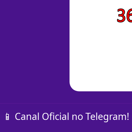
📱 Canal Oficial no Telegram!