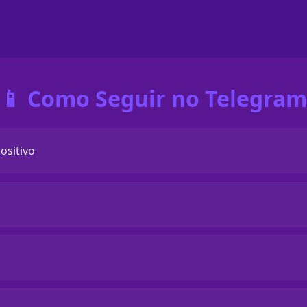
📱 Como Seguir no Telegram
ositivo