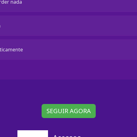
erder nada
a
aticamente
SEGUIR AGORA