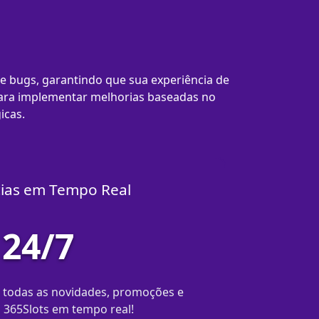
e bugs, garantindo que sua experiência de
para implementar melhorias baseadas no
icas.
cias em Tempo Real
24/7
e todas as novidades, promoções e
 365Slots em tempo real!