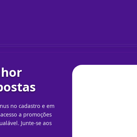
lhor
postas
ônus no cadastro e em
m acesso a promoções
ualável. Junte-se aos