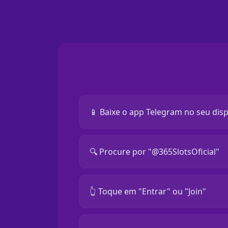
📱 Baixe o app Telegram no seu disp
🔍 Procure por "@365SlotsOficial"
👆 Toque em "Entrar" ou "Join"