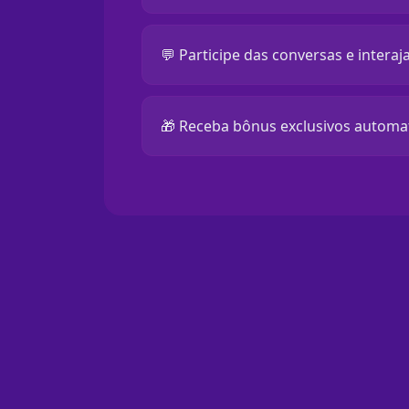
💬 Participe das conversas e interaj
🎁 Receba bônus exclusivos autom