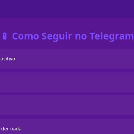
📱 Como Seguir no Telegram
ositivo
erder nada