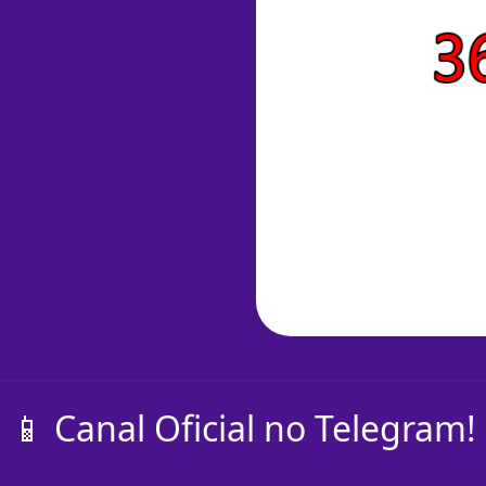
📱 Canal Oficial no Telegram!