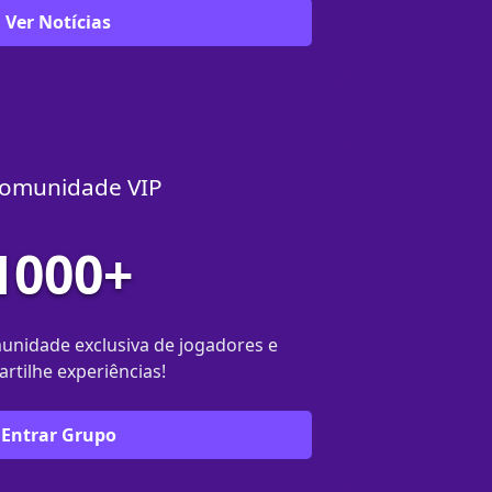
Ver Notícias
Comunidade VIP
1000+
unidade exclusiva de jogadores e
rtilhe experiências!
Entrar Grupo