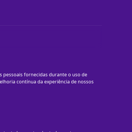
s pessoais fornecidas durante o uso de
elhoria contínua da experiência de nossos