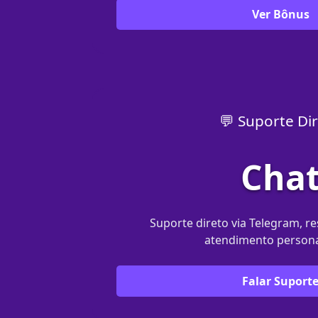
Ver Bônus
💬 Suporte Di
Cha
Suporte direto via Telegram, r
atendimento persona
Falar Suport