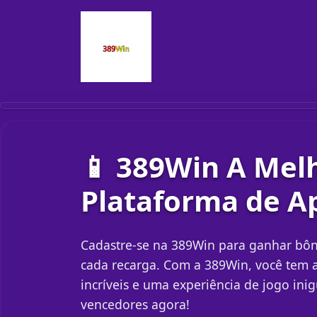
📱 389Win A Mel
Plataforma de A
Cadastre-se na 389Win para ganhar bôn
cada recarga. Com a 389Win, você tem 
incríveis e uma experiência de jogo inig
vencedores agora!