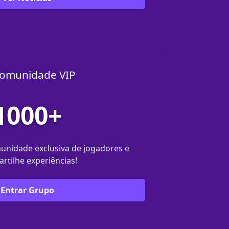
Comunidade VIP
1000+
unidade exclusiva de jogadores e
rtilhe experiências!
Entrar Grupo