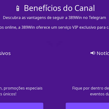
📱 Benefícios do Canal
Descubra as vantagens de seguir a 389Win no Telegram
os online, a 389Win oferece um serviço VIP exclusivo para c
sivos
📢 Notí
m, promoções especiais
Fique por dentro d
s únicos!
eventos d