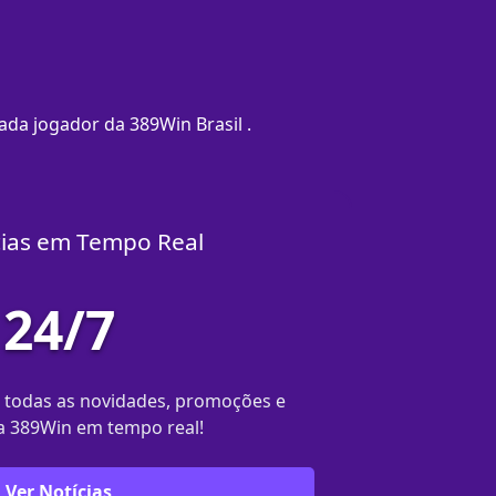
ada jogador da 389Win Brasil .
cias em Tempo Real
24/7
e todas as novidades, promoções e
a 389Win em tempo real!
Ver Notícias