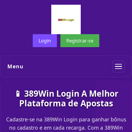
Login
Registrar-se
Menu
📱 389Win Login A Melhor
Plataforma de Apostas
Cadastre-se na 389Win Login para ganhar bônus
no cadastro e em cada recarga. Com a 389Win