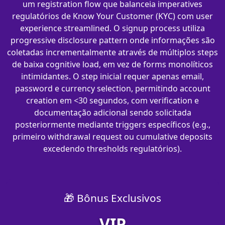
um registration flow que balanceia imperatives
regulatórios de Know Your Customer (KYC) com user
experience streamlined. O signup process utiliza
progressive disclosure pattern onde informações são
coletadas incrementalmente através de múltiplos steps
de baixa cognitive load, em vez de forms monolíticos
intimidantes. O step inicial requer apenas email,
password e currency selection, permitindo account
creation em <30 segundos, com verification e
documentação adicional sendo solicitada
posteriormente mediante triggers específicos (e.g.,
primeiro withdrawal request ou cumulative deposits
excedendo thresholds regulatórios).
🎁 Bônus Exclusivos
VIP