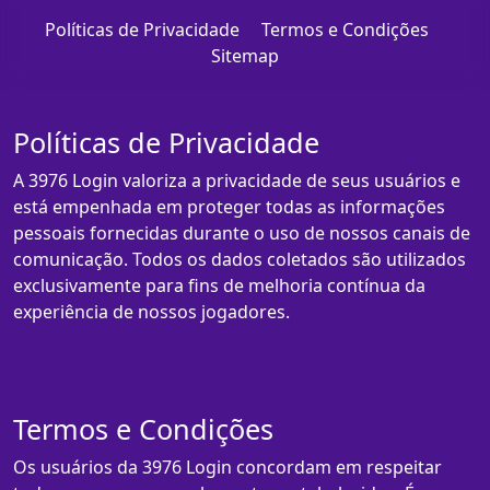
Políticas de Privacidade
Termos e Condições
Sitemap
Políticas de Privacidade
A 3976 Login valoriza a privacidade de seus usuários e
está empenhada em proteger todas as informações
pessoais fornecidas durante o uso de nossos canais de
comunicação. Todos os dados coletados são utilizados
exclusivamente para fins de melhoria contínua da
experiência de nossos jogadores.
Termos e Condições
Os usuários da 3976 Login concordam em respeitar