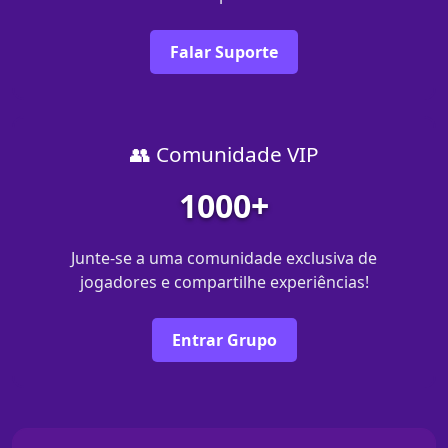
Falar Suporte
👥 Comunidade VIP
1000+
Junte-se a uma comunidade exclusiva de
jogadores e compartilhe experiências!
Entrar Grupo