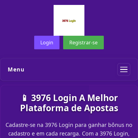
Login
Registrar-se
Menu
📱 3976 Login A Melhor
Plataforma de Apostas
Cadastre-se na 3976 Login para ganhar bônus no
cadastro e em cada recarga. Com a 3976 Login,