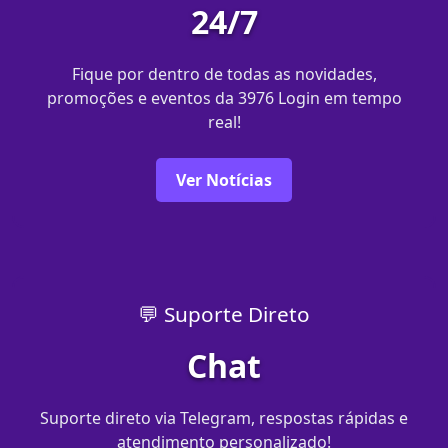
24/7
Fique por dentro de todas as novidades,
promoções e eventos da 3976 Login em tempo
real!
Ver Notícias
💬 Suporte Direto
Chat
Suporte direto via Telegram, respostas rápidas e
atendimento personalizado!