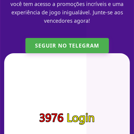
você tem acesso a promoções incríveis e uma
experiência de jogo inigualável. Junte-se aos
vencedores agora!
SEGUIR NO TELEGRAM