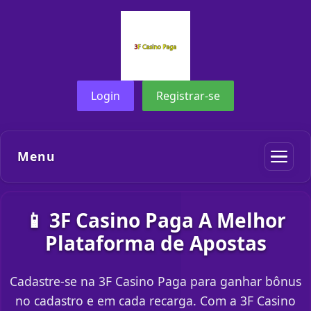
Login
Registrar-se
Menu
📱 3F Casino Paga A Melhor
Plataforma de Apostas
Cadastre-se na 3F Casino Paga para ganhar bônus
no cadastro e em cada recarga. Com a 3F Casino