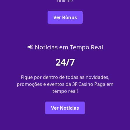
únicos!
Ver Bônus
📢 Notícias em Tempo Real
24/7
Fique por dentro de todas as novidades,
promoções e eventos da 3F Casino Paga em
tempo real!
Ver Notícias