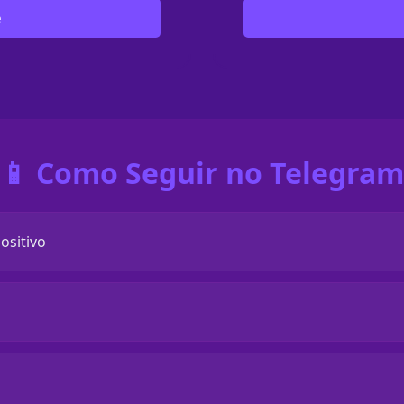
e
📱 Como Seguir no Telegram
ositivo