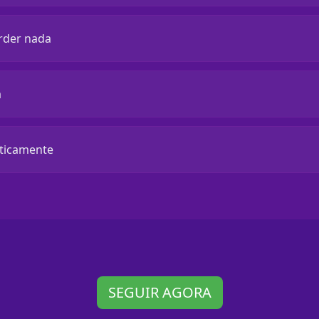
erder nada
a
aticamente
SEGUIR AGORA