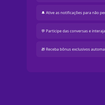
🔔 Ative as notificações para não p
💬 Participe das conversas e interaj
🎁 Receba bônus exclusivos autom