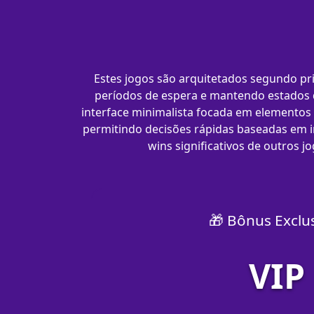
Estes jogos são arquitetados segundo pr
períodos de espera e mantendo estados 
interface minimalista focada em elementos e
permitindo decisões rápidas baseadas em i
wins significativos de outros 
🎁 Bônus Exclu
VIP