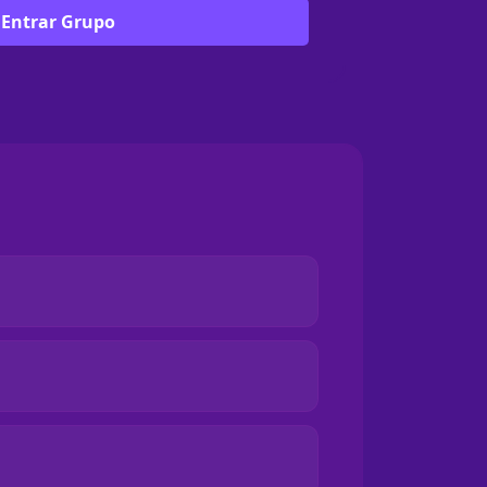
Entrar Grupo