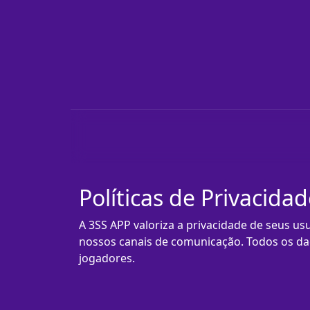
Políticas de Privacida
A 3SS APP valoriza a privacidade de seus u
nossos canais de comunicação. Todos os dad
jogadores.