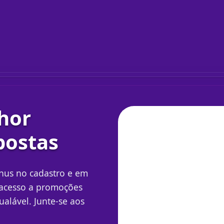
hor
postas
nus no cadastro e em
 acesso a promoções
ualável. Junte-se aos