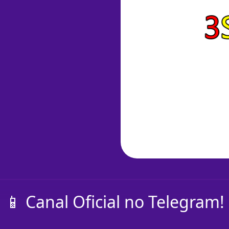
📱 Canal Oficial no Telegram!