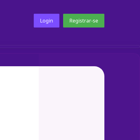
Login
Registrar-se