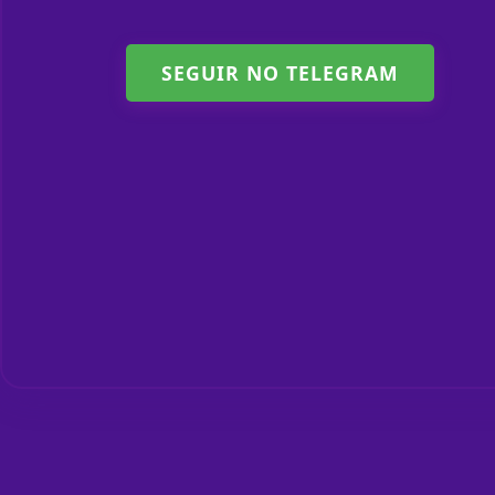
SEGUIR NO TELEGRAM