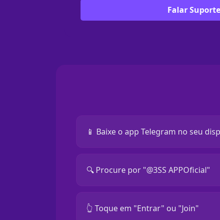
Falar Suport
📱 Baixe o app Telegram no seu disp
🔍 Procure por "@3SS APPOficial"
👆 Toque em "Entrar" ou "Join"