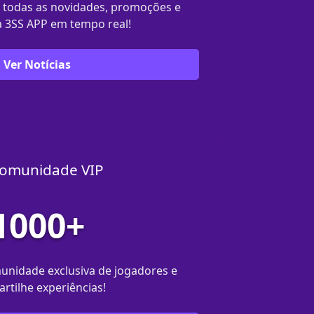
e todas as novidades, promoções e
a 3SS APP em tempo real!
Ver Notícias
Comunidade VIP
1000+
unidade exclusiva de jogadores e
rtilhe experiências!