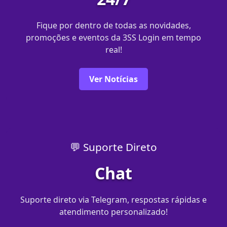
Fique por dentro de todas as novidades,
promoções e eventos da 3SS Login em tempo
real!
Ver Notícias
💬 Suporte Direto
Chat
Suporte direto via Telegram, respostas rápidas e
atendimento personalizado!