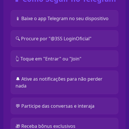
📱 Baixe o app Telegram no seu dispositivo
🔍 Procure por "@3SS LoginOficial"
👆 Toque em "Entrar" ou "Join"
🔔 Ative as notificações para não perder
nada
💬 Participe das conversas e interaja
🎁 Receba bônus exclusivos