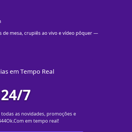
m
 de mesa, crupiês ao vivo e vídeo pôquer —
cias em Tempo Real
24/7
e todas as novidades, promoções e
444Ok.Com em tempo real!