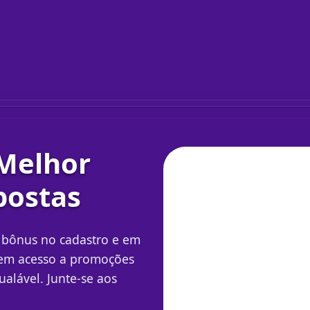
Melhor
postas
 bônus no cadastro e em
tem acesso a promoções
ualável. Junte-se aos