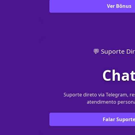
Ver Bônus
💬 Suporte Di
Cha
Suporte direto via Telegram, r
atendimento persona
Falar Suport