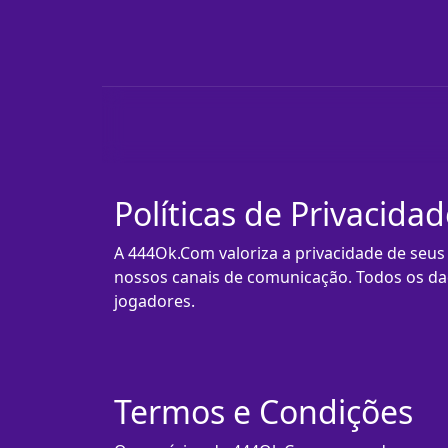
Políticas de Privacida
A 444Ok.Com valoriza a privacidade de seu
nossos canais de comunicação. Todos os dad
jogadores.
Termos e Condições