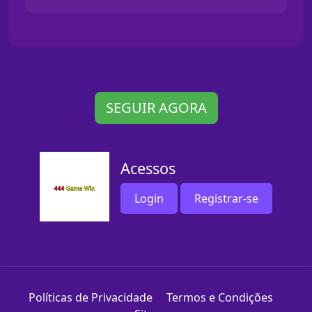
SEGUIR AGORA
Acessos
Login
Registrar-se
Políticas de Privacidade
Termos e Condições