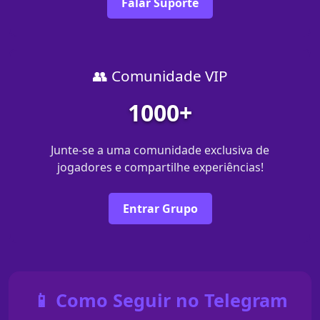
Falar Suporte
👥 Comunidade VIP
1000+
Junte-se a uma comunidade exclusiva de
jogadores e compartilhe experiências!
Entrar Grupo
📱 Como Seguir no Telegram