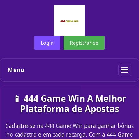
Login
Registrar-se
Menu
📱 444 Game Win A Melhor
Plataforma de Apostas
Cadastre-se na 444 Game Win para ganhar bônus
no cadastro e em cada recarga. Com a 444 Game