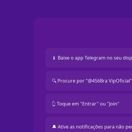
📱 Baixe o app Telegram no seu disp
🔍 Procure por "@456Bra VipOficial"
👆 Toque em "Entrar" ou "Join"
🔔 Ative as notificações para não p