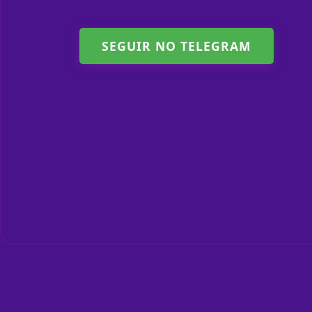
SEGUIR NO TELEGRAM