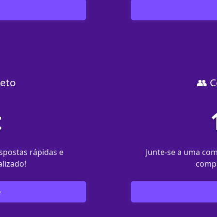
reto
👥 
t
espostas rápidas e
Junte-se a uma com
lizado!
compa
e