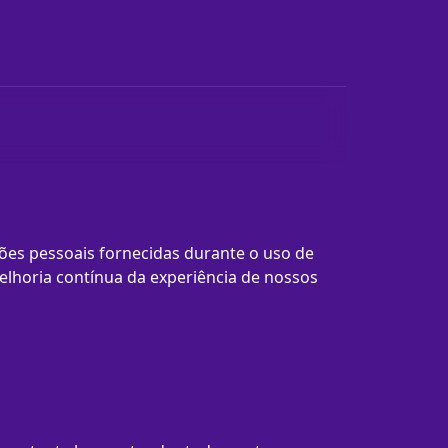
ões pessoais fornecidas durante o uso de
elhoria contínua da experiência de nossos