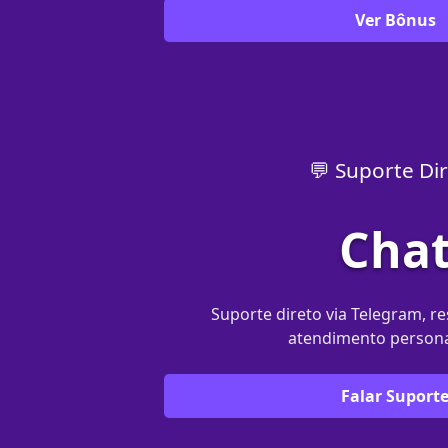
Ver Bônus
💬 Suporte Di
Cha
Suporte direto via Telegram, r
atendimento persona
Falar Suport