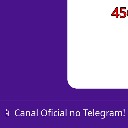
📱 Canal Oficial no Telegram!