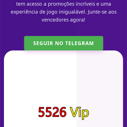
tem acesso a promoções incríveis e uma
experiência de jogo inigualável. Junte-se aos
vencedores agora!
SEGUIR NO TELEGRAM