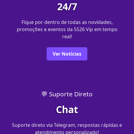
24/7
Fique por dentro de todas as novidades,
promoções e eventos da 5526 Vip em tempo
real!
Ver Notícias
💬 Suporte Direto
Chat
Suporte direto via Telegram, respostas rápidas e
atendimento personalizado!