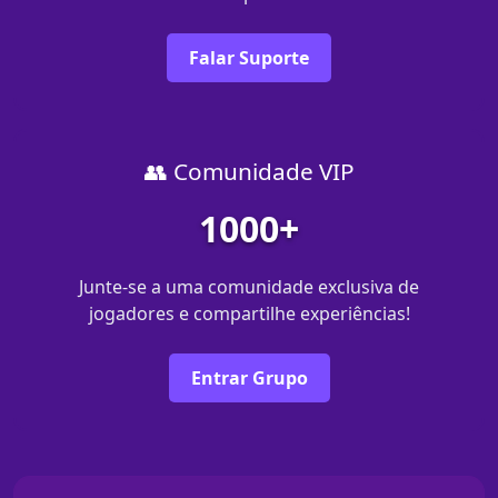
Falar Suporte
👥 Comunidade VIP
1000+
Junte-se a uma comunidade exclusiva de
jogadores e compartilhe experiências!
Entrar Grupo