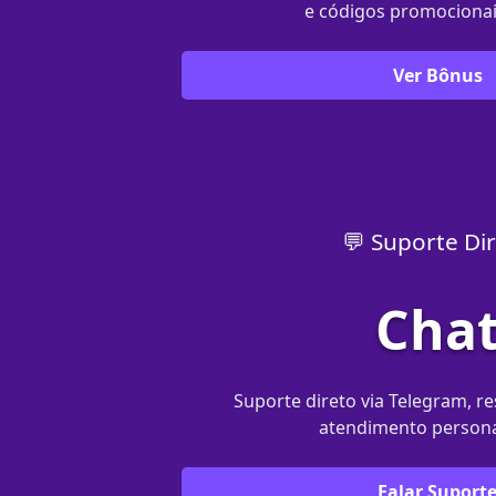
e códigos promocionai
Ver Bônus
💬 Suporte Di
Cha
Suporte direto via Telegram, r
atendimento persona
Falar Suport