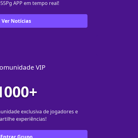
 55Pg APP em tempo real!
Ver Notícias
Comunidade VIP
1000+
unidade exclusiva de jogadores e
rtilhe experiências!
Entrar Grupo