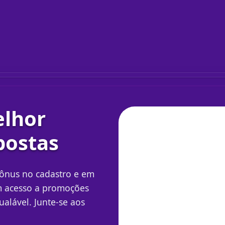
elhor
postas
ônus no cadastro e em
m acesso a promoções
ualável. Junte-se aos