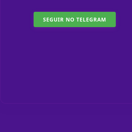
SEGUIR NO TELEGRAM