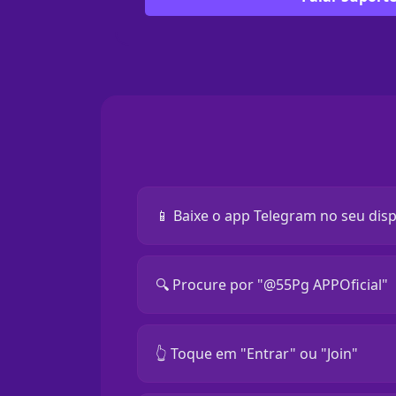
📱 Baixe o app Telegram no seu disp
🔍 Procure por "@55Pg APPOficial"
👆 Toque em "Entrar" ou "Join"