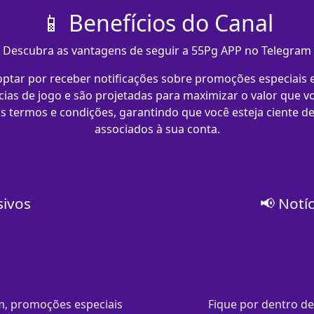
📱 Benefícios do Canal
Descubra as vantagens de seguir a 55Pg APP no Telegram
optar por receber notificações sobre promoções especiais e 
ias de jogo e são projetadas para maximizar o valor que v
os termos e condições, garantindo que você esteja ciente de
associados à sua conta.
sivos
📢 Notí
m, promoções especiais
Fique por dentro d