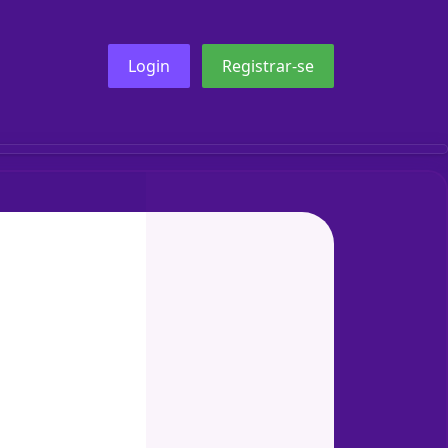
Login
Registrar-se