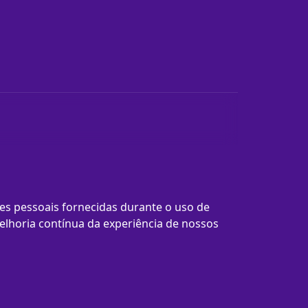
es pessoais fornecidas durante o uso de
elhoria contínua da experiência de nossos