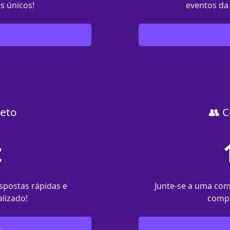
s únicos!
eventos da
reto
👥 
t
espostas rápidas e
Junte-se a uma com
lizado!
compa
e