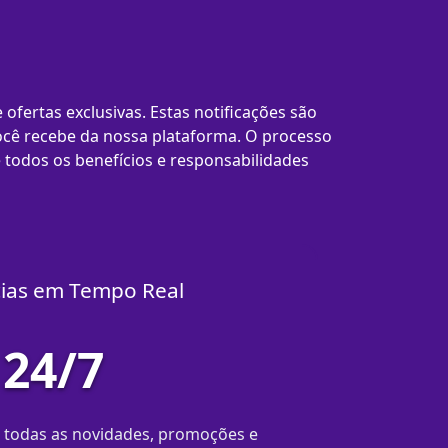
ofertas exclusivas. Estas notificações são
ocê recebe da nossa plataforma. O processo
 todos os benefícios e responsabilidades
cias em Tempo Real
24/7
e todas as novidades, promoções e