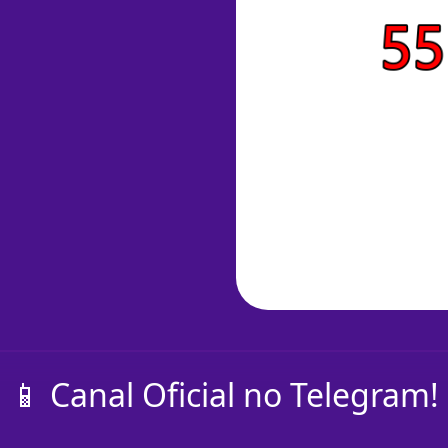
📱 Canal Oficial no Telegram!