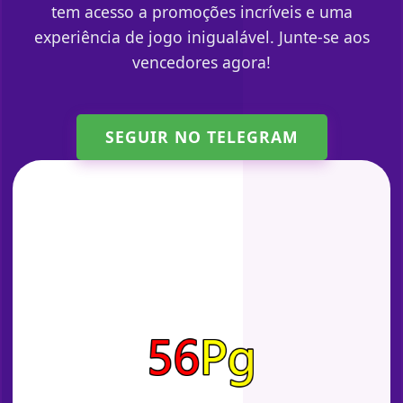
tem acesso a promoções incríveis e uma
experiência de jogo inigualável. Junte-se aos
vencedores agora!
SEGUIR NO TELEGRAM