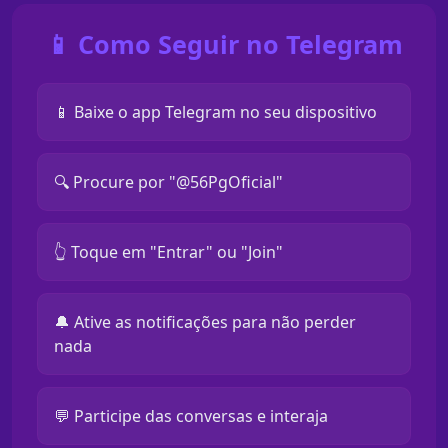
📱 Como Seguir no Telegram
📱 Baixe o app Telegram no seu dispositivo
🔍 Procure por "@56PgOficial"
👆 Toque em "Entrar" ou "Join"
🔔 Ative as notificações para não perder
nada
💬 Participe das conversas e interaja