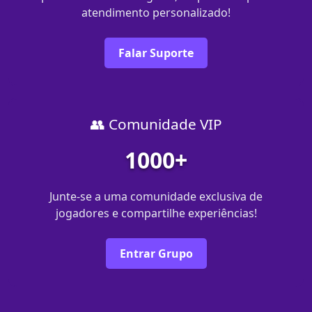
atendimento personalizado!
Falar Suporte
👥 Comunidade VIP
1000+
Junte-se a uma comunidade exclusiva de
jogadores e compartilhe experiências!
Entrar Grupo