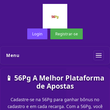
Login
Registrar-se
Menu
📱 56Pg A Melhor Plataforma
de Apostas
Cadastre-se na 56Pg para ganhar bônus no
cadastro e em cada recarga. Com a 56Pg, você