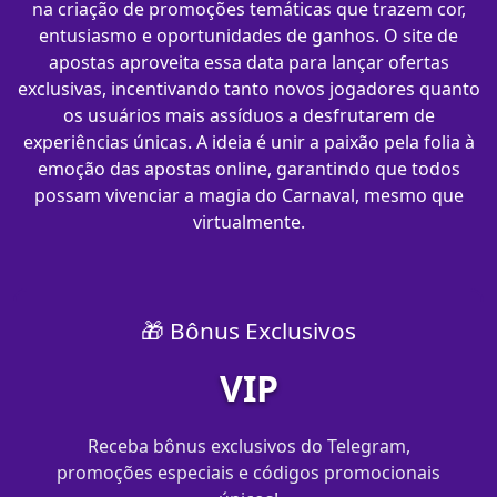
na criação de promoções temáticas que trazem cor,
entusiasmo e oportunidades de ganhos. O site de
apostas aproveita essa data para lançar ofertas
exclusivas, incentivando tanto novos jogadores quanto
os usuários mais assíduos a desfrutarem de
experiências únicas. A ideia é unir a paixão pela folia à
emoção das apostas online, garantindo que todos
possam vivenciar a magia do Carnaval, mesmo que
virtualmente.
🎁 Bônus Exclusivos
VIP
Receba bônus exclusivos do Telegram,
promoções especiais e códigos promocionais