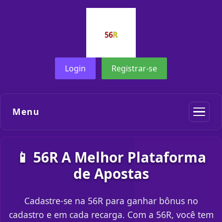
Login
Registrar-se
Menu
📱 56R A Melhor Plataforma
de Apostas
Cadastre-se na 56R para ganhar bônus no
cadastro e em cada recarga. Com a 56R, você tem