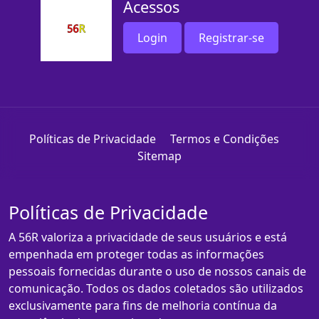
Acessos
Login
Registrar-se
Políticas de Privacidade
Termos e Condições
Sitemap
Políticas de Privacidade
A 56R valoriza a privacidade de seus usuários e está
empenhada em proteger todas as informações
pessoais fornecidas durante o uso de nossos canais de
comunicação. Todos os dados coletados são utilizados
exclusivamente para fins de melhoria contínua da