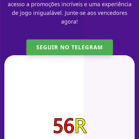
acesso a promoções incríveis e uma experiência
de jogo inigualável. Junte-se aos vencedores
agora!
SEGUIR NO TELEGRAM