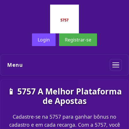
Login
Registrar-se
Menu
📱 5757 A Melhor Plataforma
de Apostas
Cadastre-se na 5757 para ganhar bônus no
cadastro e em cada recarga. Com a 5757, você