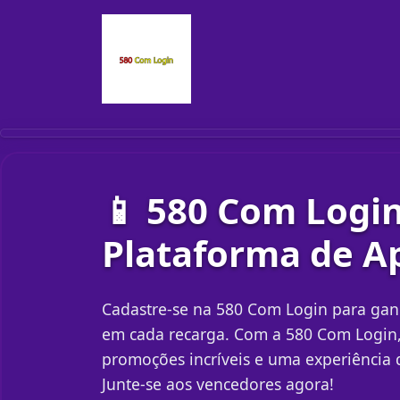
📱 580 Com Logi
Plataforma de A
Cadastre-se na 580 Com Login para gan
em cada recarga. Com a 580 Com Login,
promoções incríveis e uma experiência d
Junte-se aos vencedores agora!