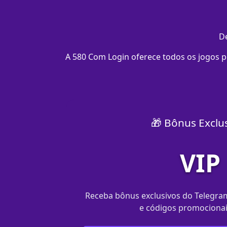
D
A 580 Com Login oferece todos os jogos po
🎁 Bônus Exclu
VIP
Receba bônus exclusivos do Telegra
e códigos promocionai