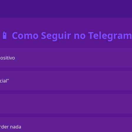
📱 Como Seguir no Telegram
ositivo
ial"
erder nada