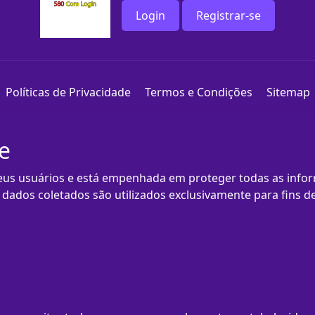
Login
Registrar-se
Políticas de Privacidade
Termos e Condições
Sitemap
de
seus usuários e está empenhada em proteger todas as info
dados coletados são utilizados exclusivamente para fins d