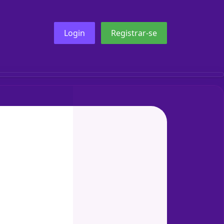
Login
Registrar-se