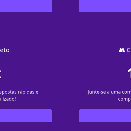
reto
👥 
t
espostas rápidas e
Junte-se a uma com
lizado!
compa
e