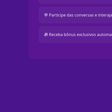
💬 Participe das conversas e interaj
🎁 Receba bônus exclusivos autom