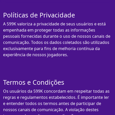
Políticas de Privacidade
A 599K valoriza a privacidade de seus usuários e está
empenhada em proteger todas as informações
pessoais fornecidas durante o uso de nossos canais de
comunicação. Todos os dados coletados são utilizados
exclusivamente para fins de melhoria contínua da
experiência de nossos jogadores.
Termos e Condições
Os usuários da 599K concordam em respeitar todas as
regras e regulamentos estabelecidos. É importante ler
e entender todos os termos antes de participar de
nossos canais de comunicação. A violação destes