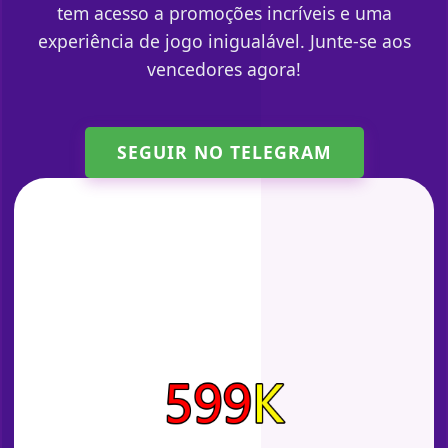
tem acesso a promoções incríveis e uma
experiência de jogo inigualável. Junte-se aos
vencedores agora!
SEGUIR NO TELEGRAM