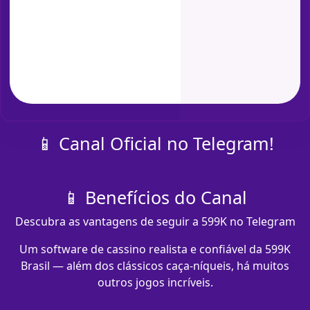
📱 Canal Oficial no Telegram!
📱 Benefícios do Canal
Descubra as vantagens de seguir a 599K no Telegram
Um software de cassino realista e confiável da 599K
Brasil — além dos clássicos caça-níqueis, há muitos
outros jogos incríveis.