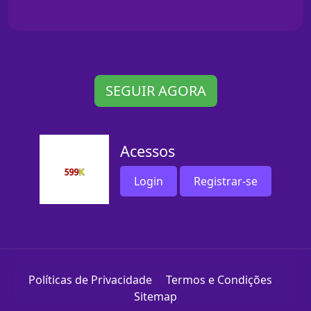
SEGUIR AGORA
Acessos
Login
Registrar-se
Políticas de Privacidade
Termos e Condições
Sitemap