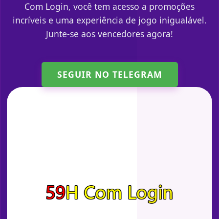
Com Login, você tem acesso a promoções
incríveis e uma experiência de jogo inigualável.
Junte-se aos vencedores agora!
SEGUIR NO TELEGRAM