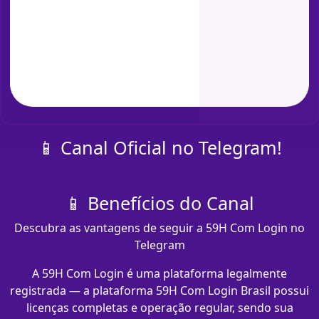
📱 Canal Oficial no Telegram!
📱 Benefícios do Canal
Descubra as vantagens de seguir a 59H Com Login no
Telegram
A 59H Com Login é uma plataforma legalmente
registrada — a plataforma 59H Com Login Brasil possui
licenças completas e operação regular, sendo sua