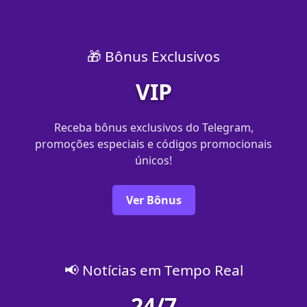
🎁 Bônus Exclusivos
VIP
Receba bônus exclusivos do Telegram,
promoções especiais e códigos promocionais
únicos!
Ver Bônus
📢 Notícias em Tempo Real
24/7