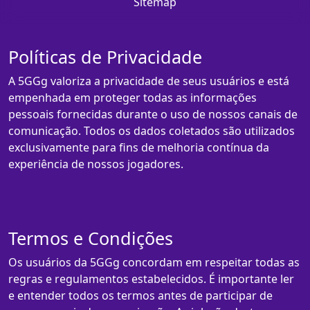
Sitemap
Políticas de Privacidade
A 5GGg valoriza a privacidade de seus usuários e está
empenhada em proteger todas as informações
pessoais fornecidas durante o uso de nossos canais de
comunicação. Todos os dados coletados são utilizados
exclusivamente para fins de melhoria contínua da
experiência de nossos jogadores.
Termos e Condições
Os usuários da 5GGg concordam em respeitar todas as
regras e regulamentos estabelecidos. É importante ler
e entender todos os termos antes de participar de