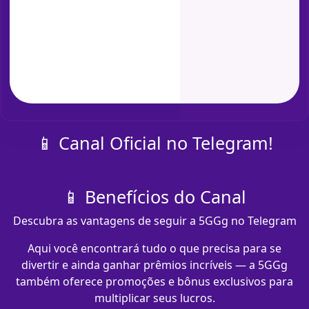
📱 Canal Oficial no Telegram!
📱 Benefícios do Canal
Descubra as vantagens de seguir a 5GGg no Telegram
Aqui você encontrará tudo o que precisa para se
divertir e ainda ganhar prêmios incríveis — a 5GGg
também oferece promoções e bônus exclusivos para
multiplicar seus lucros.