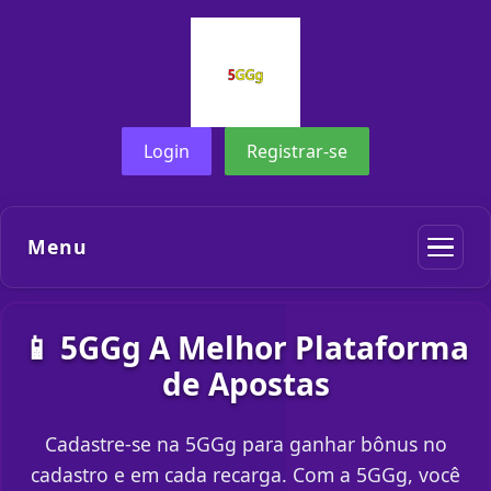
Login
Registrar-se
Menu
📱 5GGg A Melhor Plataforma
de Apostas
Cadastre-se na 5GGg para ganhar bônus no
cadastro e em cada recarga. Com a 5GGg, você