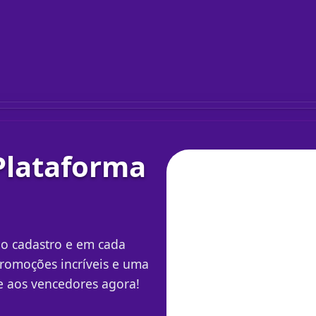
Plataforma
no cadastro e em cada
promoções incríveis e uma
se aos vencedores agora!