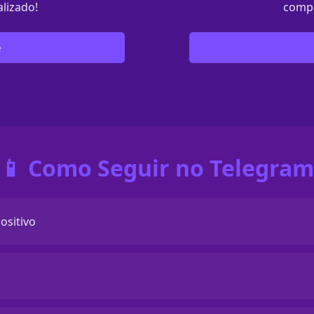
lizado!
compa
e
📱 Como Seguir no Telegram
ositivo