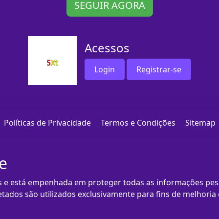
SEGUIR AGORA
Acessos
Login
Registrar-se
Políticas de Privacidade
Termos e Condições
Sitemap
de
ios e está empenhada em proteger todas as informações pes
tados são utilizados exclusivamente para fins de melhoria