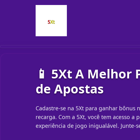
📱 5Xt A Melhor 
de Apostas
Cadastre-se na 5Xt para ganhar bônus 
recarga. Com a 5Xt, você tem acesso a 
experiência de jogo inigualável. Junte-