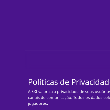
Políticas de Privacida
A 5Xt valoriza a privacidade de seus usuár
canais de comunicação. Todos os dados cole
jogadores.