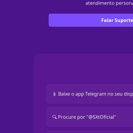
atendimento persona
Falar Suport
📱 Baixe o app Telegram no seu disp
🔍 Procure por "@5XtOficial"