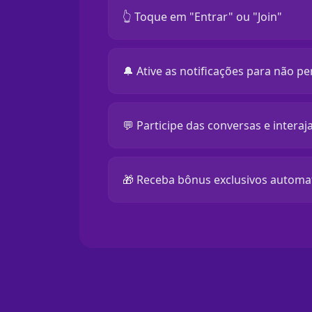
👆 Toque em "Entrar" ou "Join"
🔔 Ative as notificações para não p
💬 Participe das conversas e interaj
🎁 Receba bônus exclusivos autom