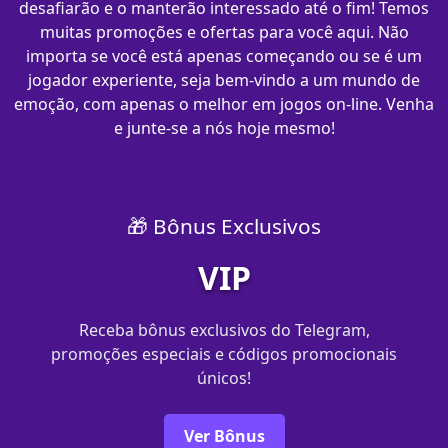
desafiarão e o manterão interessado até o fim! Temos
muitas promoções e ofertas para você aqui. Não
importa se você está apenas começando ou se é um
jogador experiente, seja bem-vindo a um mundo de
emoção, com apenas o melhor em jogos on-line. Venha
e junte-se a nós hoje mesmo!
🎁 Bônus Exclusivos
VIP
Receba bônus exclusivos do Telegram,
promoções especiais e códigos promocionais
únicos!
Ver Bônus