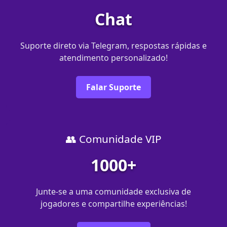
Chat
Suporte direto via Telegram, respostas rápidas e
atendimento personalizado!
Falar Suporte
👥 Comunidade VIP
1000+
Junte-se a uma comunidade exclusiva de
jogadores e compartilhe experiências!