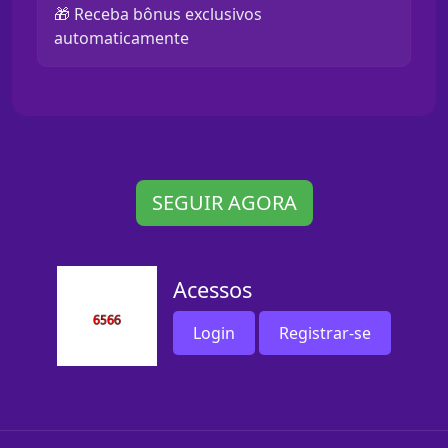
🎁 Receba bônus exclusivos
automaticamente
SEGUIR AGORA
Acessos
Login
Registrar-se