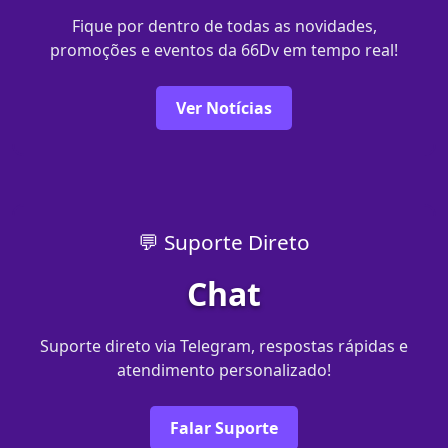
Fique por dentro de todas as novidades,
promoções e eventos da 66Dv em tempo real!
Ver Notícias
💬 Suporte Direto
Chat
Suporte direto via Telegram, respostas rápidas e
atendimento personalizado!
Falar Suporte