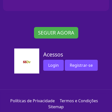
SEGUIR AGORA
Acessos
Login
Registrar-se
Políticas de Privacidade
Termos e Condições
Sitemap