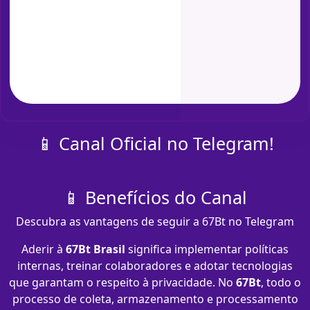
📱 Canal Oficial no Telegram!
📱 Benefícios do Canal
Descubra as vantagens de seguir a 67Bt no Telegram
Aderir à
67Bt Brasil
significa implementar políticas
internas, treinar colaboradores e adotar tecnologias
que garantam o respeito à privacidade. No
67Bt
, todo o
processo de coleta, armazenamento e processamento