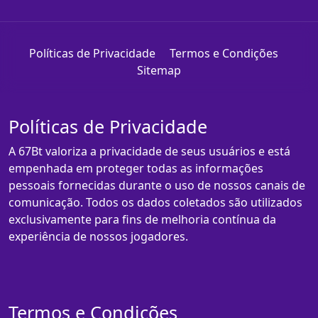
Políticas de Privacidade
Termos e Condições
Sitemap
Políticas de Privacidade
A 67Bt valoriza a privacidade de seus usuários e está
empenhada em proteger todas as informações
pessoais fornecidas durante o uso de nossos canais de
comunicação. Todos os dados coletados são utilizados
exclusivamente para fins de melhoria contínua da
experiência de nossos jogadores.
Termos e Condições