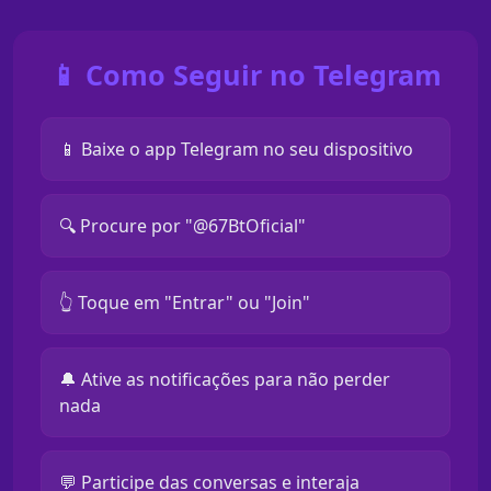
📱 Como Seguir no Telegram
📱 Baixe o app Telegram no seu dispositivo
🔍 Procure por "@67BtOficial"
👆 Toque em "Entrar" ou "Join"
🔔 Ative as notificações para não perder
nada
💬 Participe das conversas e interaja