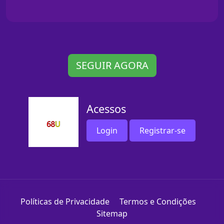
SEGUIR AGORA
Acessos
Login
Registrar-se
Políticas de Privacidade
Termos e Condições
Sitemap