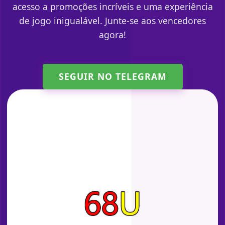
acesso a promoções incríveis e uma experiência
de jogo inigualável. Junte-se aos vencedores
agora!
SEGUIR NO TELEGRAM