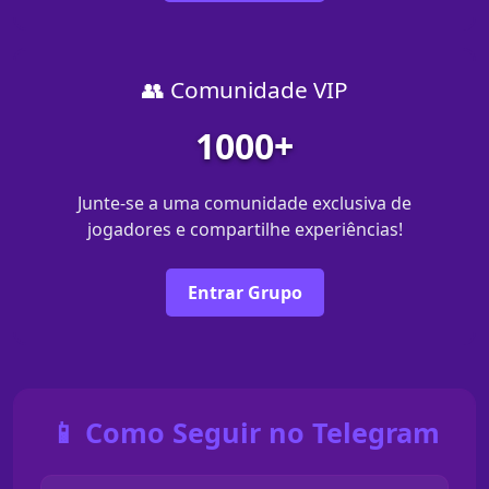
👥 Comunidade VIP
1000+
Junte-se a uma comunidade exclusiva de
jogadores e compartilhe experiências!
Entrar Grupo
📱 Como Seguir no Telegram