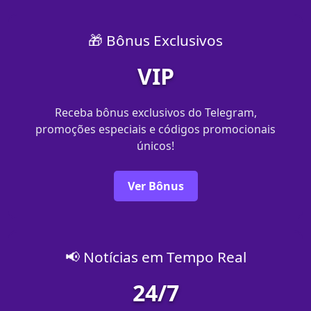
🎁 Bônus Exclusivos
VIP
Receba bônus exclusivos do Telegram,
promoções especiais e códigos promocionais
únicos!
Ver Bônus
📢 Notícias em Tempo Real
24/7