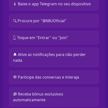
📱 Baixe o app Telegram no seu dispositivo
🔍 Procure por "@68UOficial"
👆 Toque em "Entrar" ou "Join"
🔔 Ative as notificações para não perder
nada
💬 Participe das conversas e interaja
🎁 Receba bônus exclusivos
automaticamente