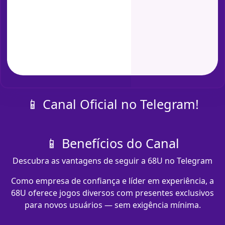
📱 Canal Oficial no Telegram!
📱 Benefícios do Canal
Descubra as vantagens de seguir a 68U no Telegram
Como empresa de confiança e líder em experiência, a
68U oferece jogos diversos com presentes exclusivos
para novos usuários — sem exigência mínima.