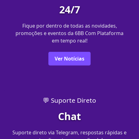
24/7
Fique por dentro de todas as novidades,
promoções e eventos da 6BB Com Plataforma
em tempo real!
Ver Notícias
💬 Suporte Direto
Chat
Suporte direto via Telegram, respostas rápidas e