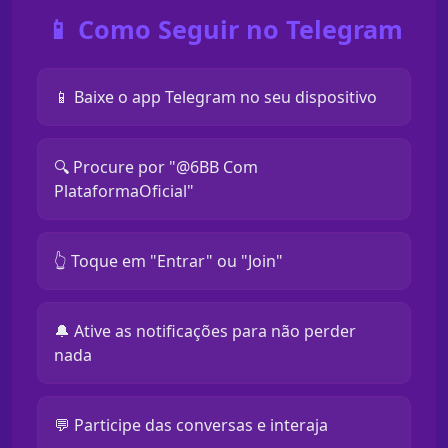
📱 Como Seguir no Telegram
📱 Baixe o app Telegram no seu dispositivo
🔍 Procure por "@6BB Com
PlataformaOficial"
👆 Toque em "Entrar" ou "Join"
🔔 Ative as notificações para não perder
nada
💬 Participe das conversas e interaja