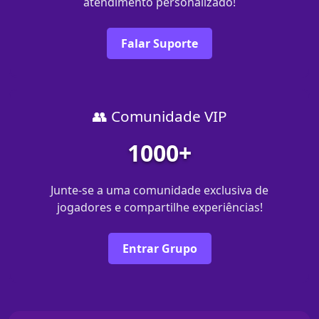
atendimento personalizado!
Falar Suporte
👥 Comunidade VIP
1000+
Junte-se a uma comunidade exclusiva de
jogadores e compartilhe experiências!
Entrar Grupo