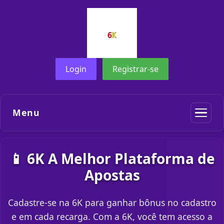
Login
Registrar-se
Menu
📱 6K A Melhor Plataforma de
Apostas
Cadastre-se na 6K para ganhar bônus no cadastro
e em cada recarga. Com a 6K, você tem acesso a