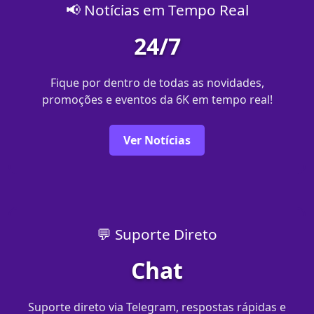
📢 Notícias em Tempo Real
24/7
Fique por dentro de todas as novidades,
promoções e eventos da 6K em tempo real!
Ver Notícias
💬 Suporte Direto
Chat
Suporte direto via Telegram, respostas rápidas e