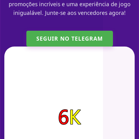
promoções incríveis e uma experiência de jogo
inigualável. Junte-se aos vencedores agora!
SEGUIR NO TELEGRAM