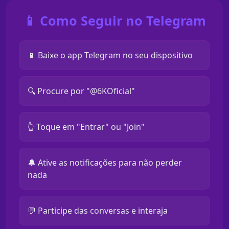
📱 Como Seguir no Telegram
📱 Baixe o app Telegram no seu dispositivo
🔍 Procure por "@6KOficial"
👆 Toque em "Entrar" ou "Join"
🔔 Ative as notificações para não perder
nada
💬 Participe das conversas e interaja