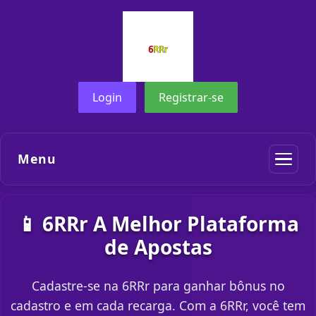
Login
Registrar-se
Menu
📱 6RRr A Melhor Plataforma
de Apostas
Cadastre-se na 6RRr para ganhar bônus no
cadastro e em cada recarga. Com a 6RRr, você tem