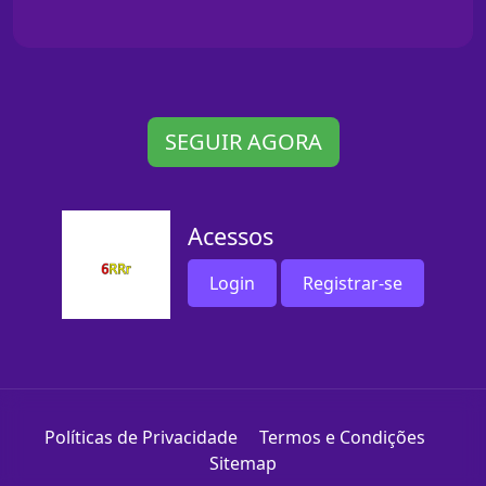
SEGUIR AGORA
Acessos
Login
Registrar-se
Políticas de Privacidade
Termos e Condições
Sitemap