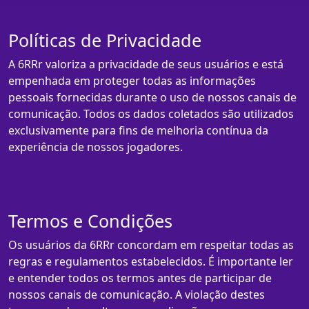
Políticas de Privacidade
A 6RRr valoriza a privacidade de seus usuários e está
empenhada em proteger todas as informações
pessoais fornecidas durante o uso de nossos canais de
comunicação. Todos os dados coletados são utilizados
exclusivamente para fins de melhoria contínua da
experiência de nossos jogadores.
Termos e Condições
Os usuários da 6RRr concordam em respeitar todas as
regras e regulamentos estabelecidos. É importante ler
e entender todos os termos antes de participar de
nossos canais de comunicação. A violação destes