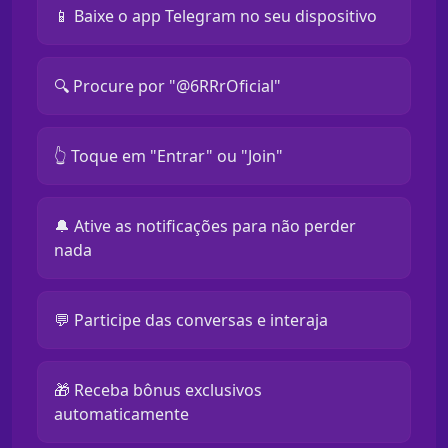
📱 Baixe o app Telegram no seu dispositivo
🔍 Procure por "@6RRrOficial"
👆 Toque em "Entrar" ou "Join"
🔔 Ative as notificações para não perder
nada
💬 Participe das conversas e interaja
🎁 Receba bônus exclusivos
automaticamente