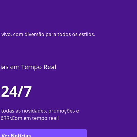
vivo, com diversão para todos os estilos.
cias em Tempo Real
24/7
e todas as novidades, promoções e
 6RRr.Com em tempo real!
Ver Notícias