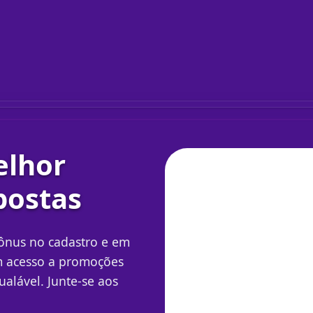
elhor
postas
ônus no cadastro e em
m acesso a promoções
ualável. Junte-se aos