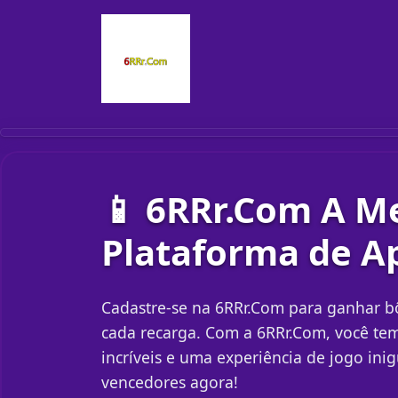
📱 6RRr.Com A M
Plataforma de A
Cadastre-se na 6RRr.Com para ganhar b
cada recarga. Com a 6RRr.Com, você te
incríveis e uma experiência de jogo inig
vencedores agora!