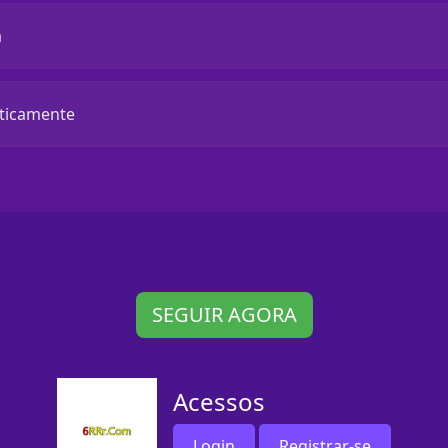
a
aticamente
SEGUIR AGORA
Acessos
Login
Registrar-se