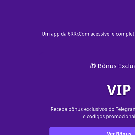
Um app da 6RRr.Com acessível e completo 
🎁 Bônus Exclu
VIP
Receba bônus exclusivos do Telegra
e códigos promocionai
Ver Bônus