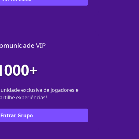
Comunidade VIP
1000+
unidade exclusiva de jogadores e
rtilhe experiências!
Entrar Grupo