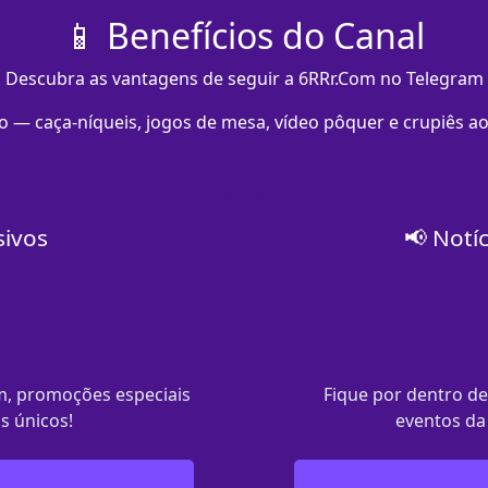
📱 Benefícios do Canal
Descubra as vantagens de seguir a 6RRr.Com no Telegram
— caça-níqueis, jogos de mesa, vídeo pôquer e crupiês ao 
sivos
📢 Notí
m, promoções especiais
Fique por dentro d
s únicos!
eventos da