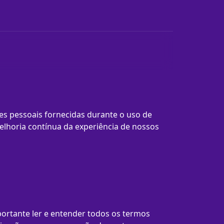
es pessoais fornecidas durante o uso de
elhoria contínua da experiência de nossos
ortante ler e entender todos os termos