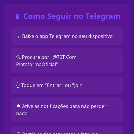
📱 Como Seguir no Telegram
📱 Baixe o app Telegram no seu dispositivo
🔍 Procure por "@70T Com
PlataformaOficial"
👆 Toque em "Entrar" ou "Join"
🔔 Ative as notificações para não perder
nada