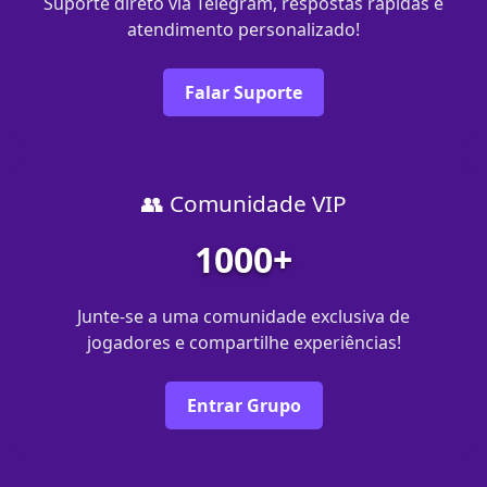
Suporte direto via Telegram, respostas rápidas e
atendimento personalizado!
Falar Suporte
👥 Comunidade VIP
1000+
Junte-se a uma comunidade exclusiva de
jogadores e compartilhe experiências!
Entrar Grupo