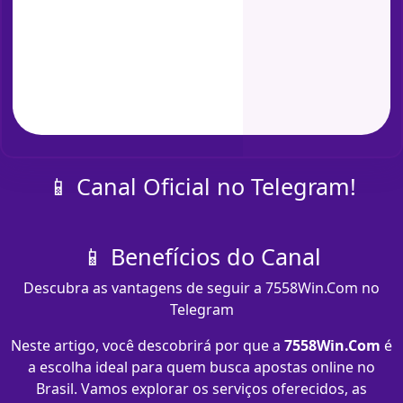
📱 Canal Oficial no Telegram!
📱 Benefícios do Canal
Descubra as vantagens de seguir a 7558Win.Com no
Telegram
Neste artigo, você descobrirá por que a
7558Win.Com
é
a escolha ideal para quem busca apostas online no
Brasil. Vamos explorar os serviços oferecidos, as