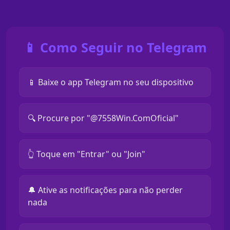
📱 Como Seguir no Telegram
📱 Baixe o app Telegram no seu dispositivo
🔍 Procure por "@7558Win.ComOficial"
👆 Toque em "Entrar" ou "Join"
🔔 Ative as notificações para não perder
nada