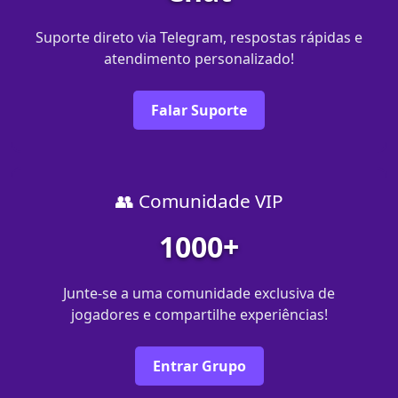
Suporte direto via Telegram, respostas rápidas e
atendimento personalizado!
Falar Suporte
👥 Comunidade VIP
1000+
Junte-se a uma comunidade exclusiva de
jogadores e compartilhe experiências!
Entrar Grupo