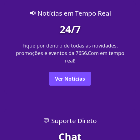
📢 Notícias em Tempo Real
24/7
Fique por dentro de todas as novidades,
promoções e eventos da 7656.Com em tempo
real!
Ver Notícias
💬 Suporte Direto
Chat