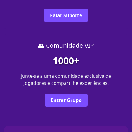
Falar Suporte
👥 Comunidade VIP
1000+
Junte-se a uma comunidade exclusiva de
jogadores e compartilhe experiências!
Entrar Grupo