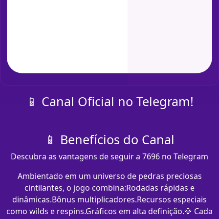
📱 Canal Oficial no Telegram!
📱 Benefícios do Canal
Descubra as vantagens de seguir a 7696 no Telegram
Ambientado em um universo de pedras preciosas
cintilantes, o jogo combina:Rodadas rápidas e
dinâmicas.Bônus multiplicadores.Recursos especiais
como wilds e respins.Gráficos em alta definição.💎 Cada