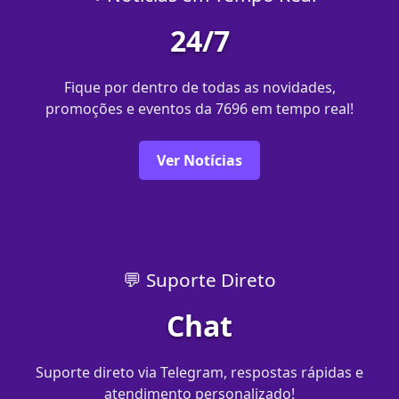
24/7
Fique por dentro de todas as novidades,
promoções e eventos da 7696 em tempo real!
Ver Notícias
💬 Suporte Direto
Chat
Suporte direto via Telegram, respostas rápidas e
atendimento personalizado!