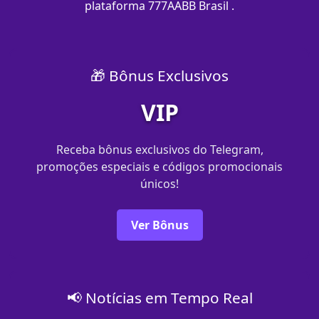
plataforma 777AABB Brasil .
🎁 Bônus Exclusivos
VIP
Receba bônus exclusivos do Telegram,
promoções especiais e códigos promocionais
únicos!
Ver Bônus
📢 Notícias em Tempo Real