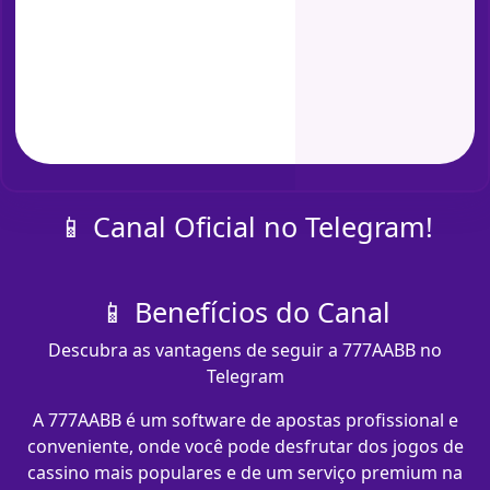
📱 Canal Oficial no Telegram!
📱 Benefícios do Canal
Descubra as vantagens de seguir a 777AABB no
Telegram
A 777AABB é um software de apostas profissional e
conveniente, onde você pode desfrutar dos jogos de
cassino mais populares e de um serviço premium na