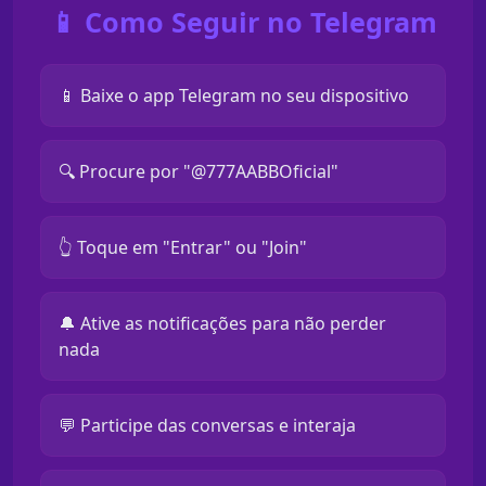
📱 Como Seguir no Telegram
📱 Baixe o app Telegram no seu dispositivo
🔍 Procure por "@777AABBOficial"
👆 Toque em "Entrar" ou "Join"
🔔 Ative as notificações para não perder
nada
💬 Participe das conversas e interaja