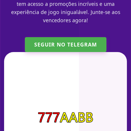
tem acesso a promoções incríveis e uma
experiência de jogo inigualável. Junte-se aos
vencedores agora!
SEGUIR NO TELEGRAM