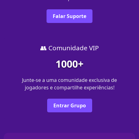
Falar Suporte
👥 Comunidade VIP
1000+
Junte-se a uma comunidade exclusiva de
jogadores e compartilhe experiências!
Entrar Grupo